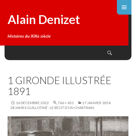
Alain Denizet
Histoires du XIXe siècle
Search
SKIP
TO
CONTENT
1 GIRONDE ILLUSTRÉE
1891
16 DÉCEMBRE 2022
766 × 431
27 JANVIER 1854.
DEJAMES GUILLOTINÉ : LE RÉCIT D’UN CHARTRAIN.