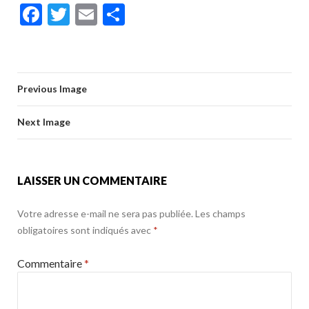
ac
w
m
ar
k
b
er
l
g
F
T
E
P
e
itt
ai
ta
o
er
ac
w
m
ar
b
er
l
g
o
e
itt
ai
ta
o
er
k
b
er
l
g
o
Previous Image
o
er
k
o
Next Image
k
LAISSER UN COMMENTAIRE
Votre adresse e-mail ne sera pas publiée.
Les champs
obligatoires sont indiqués avec
*
Commentaire
*