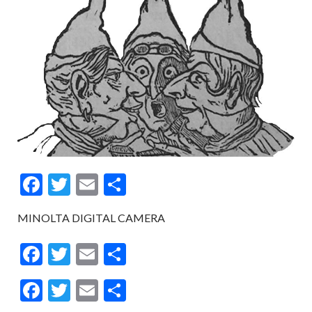
F
T
E
P
ac
w
m
ar
MINOLTA DIGITAL CAMERA
e
itt
ai
ta
b
er
l
g
F
T
E
P
o
er
ac
w
m
ar
F
T
E
P
o
e
itt
ai
ta