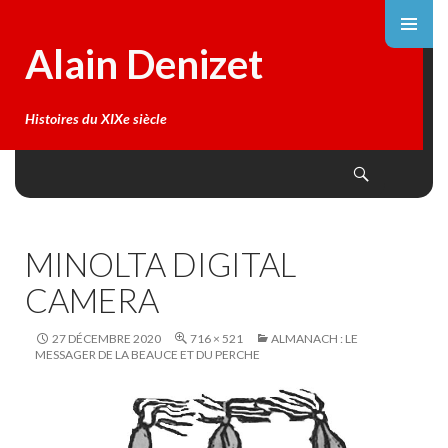
Alain Denizet
Histoires du XIXe siècle
Search
SKIP
TO
CONTENT
MINOLTA DIGITAL
CAMERA
27 DÉCEMBRE 2020
716 × 521
ALMANACH : LE
MESSAGER DE LA BEAUCE ET DU PERCHE