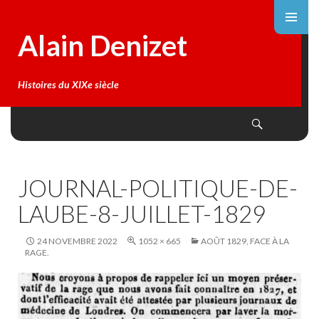
Alain Denizet
Histoires du XIXe siècle
Search
SKIP
TO
CONTENT
JOURNAL-POLITIQUE-DE-
LAUBE-8-JUILLET-1829
24 NOVEMBRE 2022
1052 × 665
AOÛT 1829, FACE À LA
RAGE.