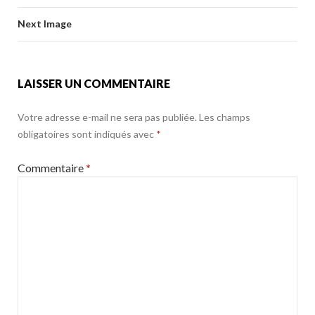
o
er
k
o
Next Image
k
LAISSER UN COMMENTAIRE
Votre adresse e-mail ne sera pas publiée.
Les champs
obligatoires sont indiqués avec
*
Commentaire
*