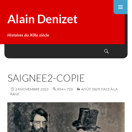
Alain Denizet
Histoires du XIXe siècle
Search
SKIP
TO
CONTENT
SAIGNEE2-COPIE
24 NOVEMBRE 2022
854 × 720
AOÛT 1829, FACE À LA
RAGE.