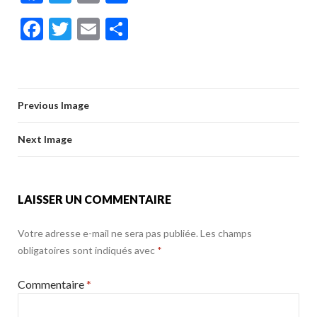
ac
w
m
ar
F
T
E
P
e
itt
ai
ta
ac
w
m
ar
b
er
l
g
e
itt
ai
ta
o
er
b
er
l
g
o
Previous Image
o
er
k
o
Next Image
k
LAISSER UN COMMENTAIRE
Votre adresse e-mail ne sera pas publiée.
Les champs
obligatoires sont indiqués avec
*
Commentaire
*