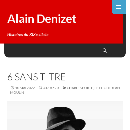
Alain Denizet
Histoires du XIXe siècle
Search
SKIP
TO
CONTENT
6 SANS TITRE
10 MAI 2022
416 × 520
CHARLES PORTE, LE FLIC DE JEAN
MOULIN