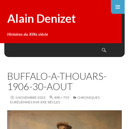
Alain Denizet
Histoires du XIXe siècle
Search
SKIP
TO
CONTENT
BUFFALO-A-THOUARS-
1906-30-AOUT
1 NOVEMBRE 2023
498 × 759
CHRONIQUES
EURÉLIENNES XVII-XXE SIÈCLES