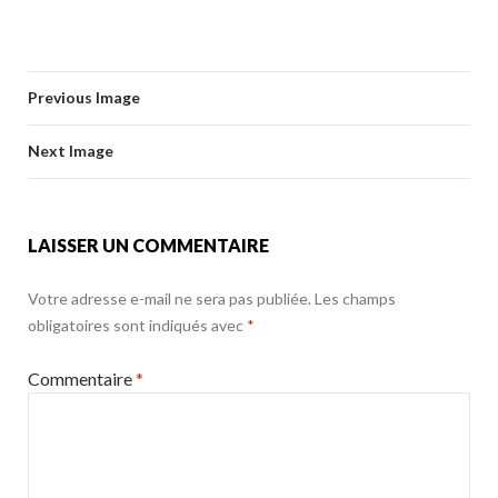
ac
w
m
ar
b
er
l
g
e
itt
ai
ta
o
er
b
er
l
g
o
Previous Image
o
er
k
o
Next Image
k
LAISSER UN COMMENTAIRE
Votre adresse e-mail ne sera pas publiée.
Les champs
obligatoires sont indiqués avec
*
Commentaire
*