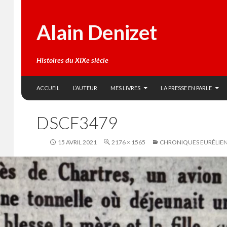
Alain Denizet
Histoires du XIXe siècle
SKIP TO CONTENT
Search
ACCUEIL
L’AUTEUR
MES LIVRES
LA PRESSE EN PARLE
DSCF3479
15 AVRIL 2021
2176 × 1565
CHRONIQUES EURÉLIE