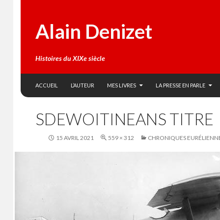
Alain Denizet
Histoires du XIXe siècle
SKIP TO CONTENT
Search
ACCUEIL
L’AUTEUR
MES LIVRES
LA PRESSE EN PARLE
SDEWOITINEANS TITRE
15 AVRIL 2021
559 × 312
CHRONIQUES EURÉLIENN