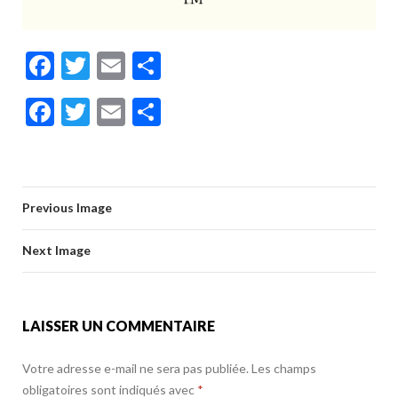
F
T
E
P
ac
w
m
ar
F
T
E
P
e
itt
ai
ta
ac
w
m
ar
b
er
l
g
e
itt
ai
ta
o
er
b
er
l
g
o
Previous Image
o
er
k
o
Next Image
k
LAISSER UN COMMENTAIRE
Votre adresse e-mail ne sera pas publiée.
Les champs
obligatoires sont indiqués avec
*