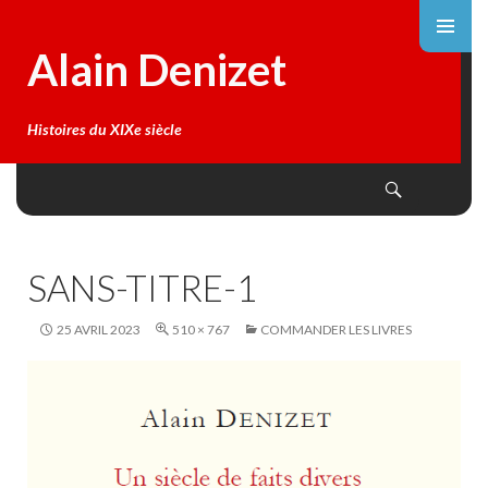
Alain Denizet
Histoires du XIXe siècle
Search
SKIP
TO
CONTENT
SANS-TITRE-1
25 AVRIL 2023
510 × 767
COMMANDER LES LIVRES