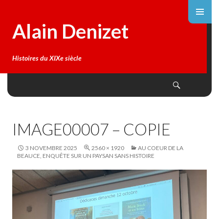
Alain Denizet
Histoires du XIXe siècle
Search
SKIP
TO
CONTENT
IMAGE00007 – COPIE
3 NOVEMBRE 2025
2560 × 1920
AU COEUR DE LA
BEAUCE, ENQUÊTE SUR UN PAYSAN SANS HISTOIRE