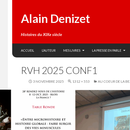
Alain Denizet
Histoires du XIXe siècle
SKIP TO CONTENT
Search
ACCUEIL
L’AUTEUR
MES LIVRES
LA PRESSE EN PARLE
RVH 2025 CONF1
3 NOVEMBRE 2025
1312 × 553
AU COEUR DE LA BE