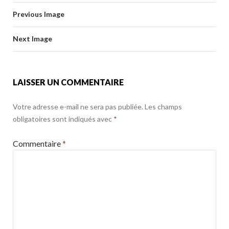
b
er
l
g
o
Previous Image
o
er
k
o
Next Image
k
LAISSER UN COMMENTAIRE
Votre adresse e-mail ne sera pas publiée.
Les champs
obligatoires sont indiqués avec
*
Commentaire
*