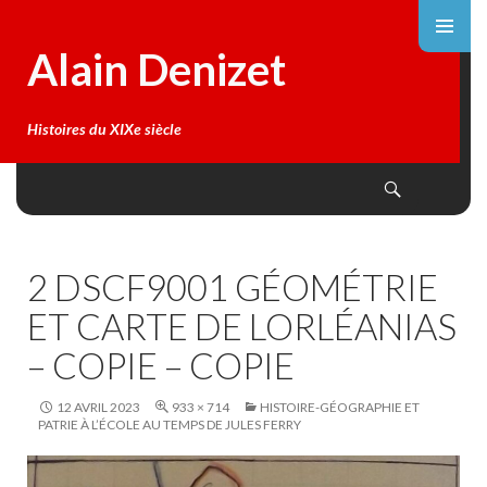
Alain Denizet
Histoires du XIXe siècle
Search
SKIP
TO
CONTENT
2 DSCF9001 GÉOMÉTRIE
ET CARTE DE LORLÉANIAS
– COPIE – COPIE
12 AVRIL 2023
933 × 714
HISTOIRE-GÉOGRAPHIE ET
PATRIE À L’ÉCOLE AU TEMPS DE JULES FERRY