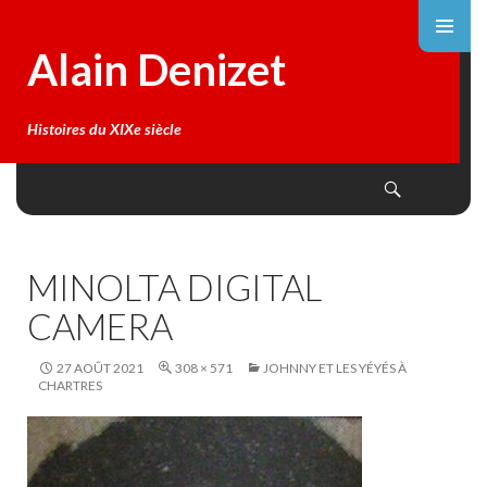
Alain Denizet
Histoires du XIXe siècle
Search
SKIP
TO
CONTENT
MINOLTA DIGITAL
CAMERA
27 AOÛT 2021
308 × 571
JOHNNY ET LES YÉYÉS À
CHARTRES