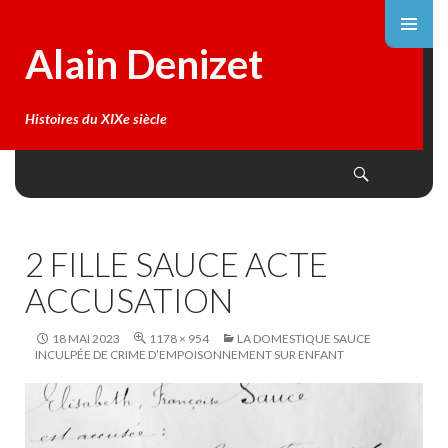
Alain Denizet
Histoires du XIXe siècle
Search
SKIP
TO
CONTENT
2 FILLE SAUCE ACTE
ACCUSATION
18 MAI 2023
1178 × 954
LA DOMESTIQUE SAUCE
INCULPÉE DE CRIME D’EMPOISONNEMENT SUR ENFANT