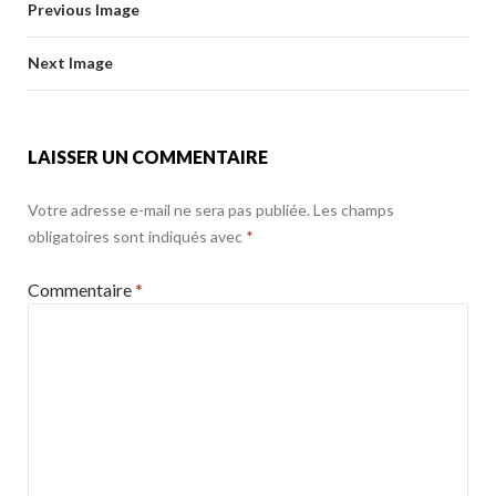
o
Previous Image
o
er
k
o
Next Image
k
LAISSER UN COMMENTAIRE
Votre adresse e-mail ne sera pas publiée.
Les champs
obligatoires sont indiqués avec
*
Commentaire
*