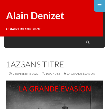
Alain Denizet
Histoires du XIXe siècle
Search
SKIP
TO
CONTENT
1AZSANS TITRE
9 SEPTEMBRE 2022
1099 × 763
LA GRANDE ÉVASION