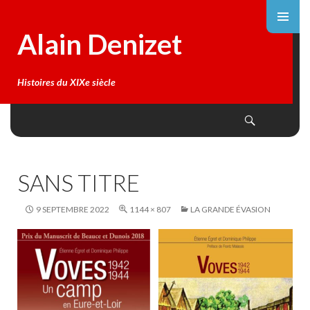
Alain Denizet
Histoires du XIXe siècle
Search
SKIP
TO
CONTENT
SANS TITRE
9 SEPTEMBRE 2022
1144 × 807
LA GRANDE ÉVASION