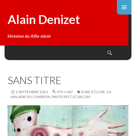
Alain Denizet
Histoires du XIXe siècle
Search
SKIP
TO
CONTENT
SANS TITRE
2 SEPTEMBRE 2021
975 × 647
EURE-ET-LOIR : LA
MALADIE DU CHARBON, PASTEUR ET LE VACCIN.