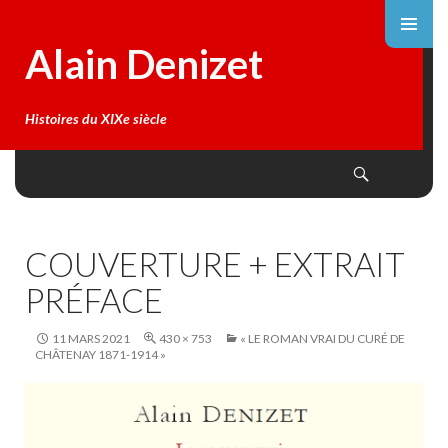
Alain Denizet
Histoires du XIXe siècle
Search
SKIP
TO
CONTENT
COUVERTURE + EXTRAIT
PRÉFACE
11 MARS 2021
430 × 753
« LE ROMAN VRAI DU CURÉ DE
CHÂTENAY 1871-1914 »