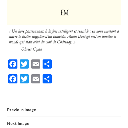
F
T
E
P
ac
w
m
ar
F
T
E
P
e
itt
ai
ta
ac
w
m
ar
b
er
l
g
e
itt
ai
ta
o
er
b
er
l
g
o
Previous Image
o
er
k
o
Next Image