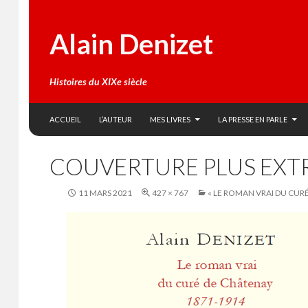
Alain Denizet
Histoires du XIXe siècle
SKIP TO CONTENT
Search
ACCUEIL
L’AUTEUR
MES LIVRES
LA PRESSE EN PARLE
COUVERTURE PLUS EXTR
11 MARS 2021
427 × 767
« LE ROMAN VRAI DU CURÉ