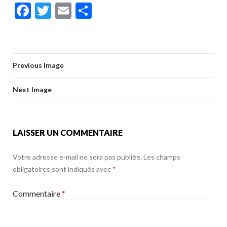
ac
w
m
ar
k
b
er
l
g
F
T
E
P
e
itt
ai
ta
o
er
ac
w
m
ar
b
er
l
g
o
e
itt
ai
ta
o
er
k
b
er
l
g
o
Previous Image
o
er
k
o
Next Image
k
LAISSER UN COMMENTAIRE
Votre adresse e-mail ne sera pas publiée.
Les champs
obligatoires sont indiqués avec
*
Commentaire
*