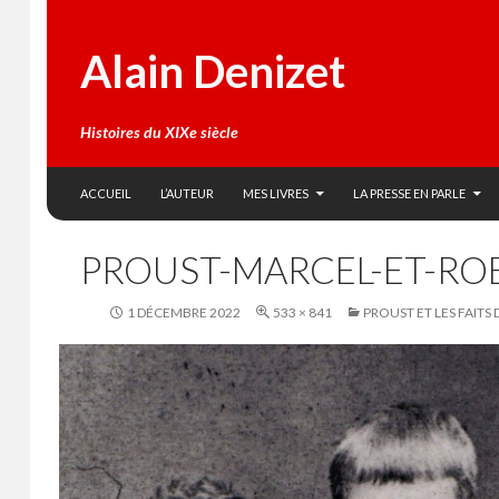
Alain Denizet
Histoires du XIXe siècle
SKIP TO CONTENT
Search
ACCUEIL
L’AUTEUR
MES LIVRES
LA PRESSE EN PARLE
PROUST-MARCEL-ET-RO
1 DÉCEMBRE 2022
533 × 841
PROUST ET LES FAITS 