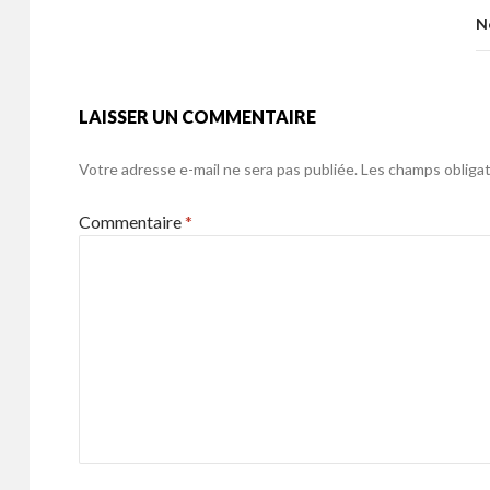
k
o
N
k
LAISSER UN COMMENTAIRE
Votre adresse e-mail ne sera pas publiée.
Les champs obligat
Commentaire
*