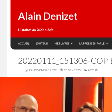
Alain Denizet
Histoires du XIXe siècle
SKIP TO CONTENT
Search
ACCUEIL
L’AUTEUR
MES LIVRES
LA PRESSE EN PARLE
20220111_151306-COPI
25 NOVEMBRE 2022
2560 × 1525
ACCUEIL