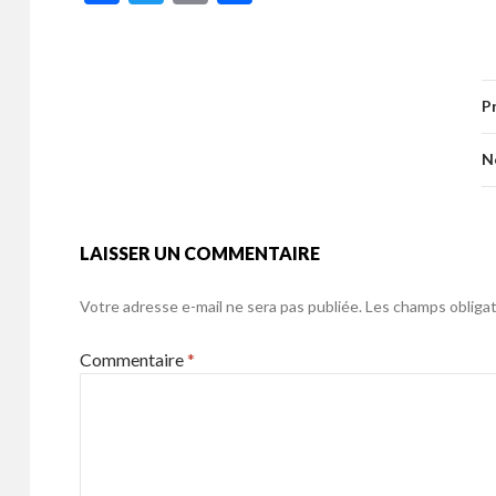
ac
w
m
ar
b
er
l
g
e
itt
ai
ta
o
er
b
er
l
g
o
P
o
er
k
o
N
k
LAISSER UN COMMENTAIRE
Votre adresse e-mail ne sera pas publiée.
Les champs obligat
Commentaire
*