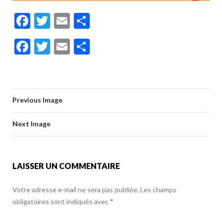
F
T
E
P
ac
w
m
ar
F
T
E
P
e
itt
ai
ta
ac
w
m
ar
b
er
l
g
e
itt
ai
ta
o
er
b
er
l
g
o
Previous Image
o
er
k
o
Next Image
k
LAISSER UN COMMENTAIRE
Votre adresse e-mail ne sera pas publiée.
Les champs
obligatoires sont indiqués avec
*