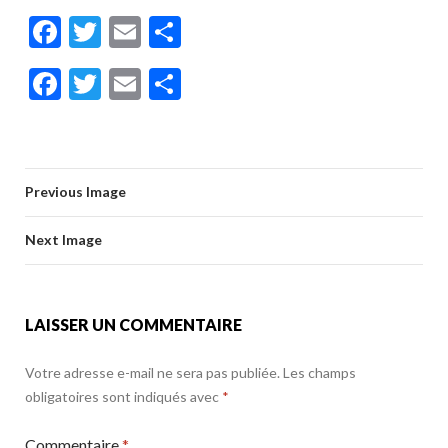
F
T
E
P
ac
w
m
ar
F
T
E
P
e
itt
ai
ta
ac
w
m
ar
b
er
l
g
e
itt
ai
ta
o
er
b
er
l
g
o
Previous Image
o
er
k
o
Next Image
k
LAISSER UN COMMENTAIRE
Votre adresse e-mail ne sera pas publiée.
Les champs
obligatoires sont indiqués avec
*
Commentaire
*