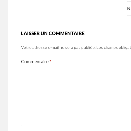
o
er
k
o
N
k
LAISSER UN COMMENTAIRE
Votre adresse e-mail ne sera pas publiée.
Les champs obligat
Commentaire
*