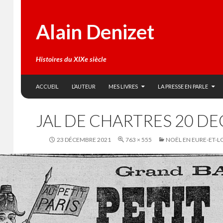
Alain Denizet
Histoires du XIXe siècle
SKIP TO CONTENT
Search
ACCUEIL
L’AUTEUR
MES LIVRES
LA PRESSE EN PARLE
JAL DE CHARTRES 20 DE
23 DÉCEMBRE 2021
763 × 555
NOËL EN EURE-ET-L