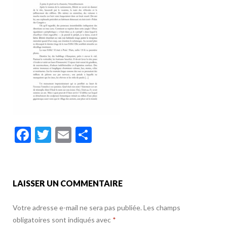
o
er
o
k
F
T
E
P
ac
w
m
ar
e
itt
ai
ta
b
er
l
g
LAISSER UN COMMENTAIRE
o
er
Votre adresse e-mail ne sera pas publiée.
Les champs
o
obligatoires sont indiqués avec
*