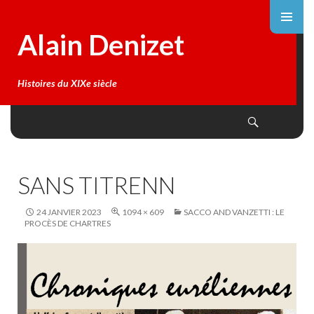
Alain Denizet
Histoires du XIXe siècle
Search
SKIP
TO
CONTENT
SANS TITRENN
24 JANVIER 2023
1094 × 609
SACCO AND VANZETTI : LE
PROCÈS DE CHARTRES