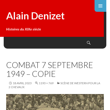
Alain Denizet
Histoires du XIXe siècle
Search
SKIP
TO
CONTENT
COMBAT 7 SEPTEMBRE
1949 – COPIE
18 AVRIL 2023
1193 × 769
SCÈNE DE WESTERN POUR LA
2 CHEVAUX