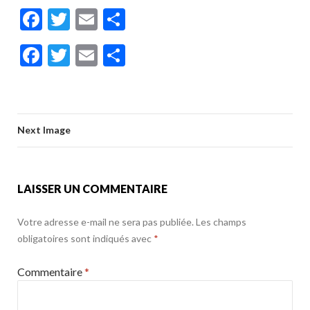
F
T
E
P
ac
w
m
ar
F
T
E
P
e
itt
ai
ta
ac
w
m
ar
b
er
l
g
e
itt
ai
ta
o
er
b
er
l
g
o
Next Image
o
er
k
o
k
LAISSER UN COMMENTAIRE
Votre adresse e-mail ne sera pas publiée.
Les champs
obligatoires sont indiqués avec
*
Commentaire
*