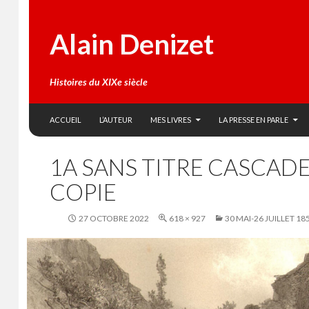
Alain Denizet
Histoires du XIXe siècle
SKIP TO CONTENT
Search
ACCUEIL
L’AUTEUR
MES LIVRES
LA PRESSE EN PARLE
1A SANS TITRE CASCAD
COPIE
27 OCTOBRE 2022
618 × 927
30 MAI-26 JUILLET 18