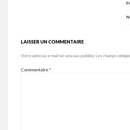
o
P
o
er
k
o
N
k
LAISSER UN COMMENTAIRE
Votre adresse e-mail ne sera pas publiée.
Les champs obligat
Commentaire
*