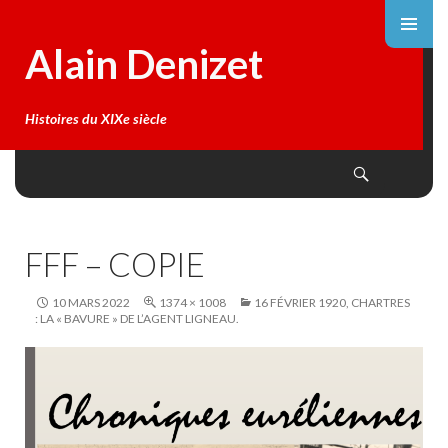
Alain Denizet
Histoires du XIXe siècle
Search
SKIP
TO
CONTENT
FFF – COPIE
10 MARS 2022
1374 × 1008
16 FÉVRIER 1920, CHARTRES
: LA « BAVURE » DE L’AGENT LIGNEAU.