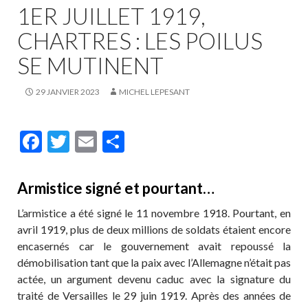
1ER JUILLET 1919,
CHARTRES : LES POILUS
SE MUTINENT
29 JANVIER 2023
MICHEL LEPESANT
F
T
E
P
ac
w
m
ar
e
itt
ai
ta
Armistice signé et pourtant…
b
er
l
g
L’armistice a été signé le 11 novembre 1918. Pourtant, en
o
er
avril 1919, plus de deux millions de soldats étaient encore
o
encasernés car le gouvernement avait repoussé la
démobilisation tant que la paix avec l’Allemagne n’était pas
k
actée, un argument devenu caduc avec la signature du
traité de Versailles le 29 juin 1919. Après des années de