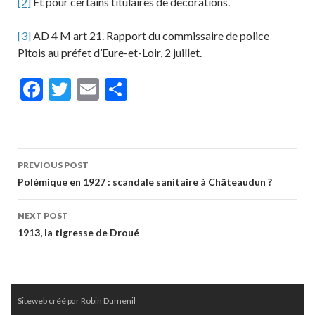
[2]
Et pour certains titulaires de décorations.
[3]
AD 4 M art 21. Rapport du commissaire de police
Pitois au préfet d’Eure-et-Loir, 2 juillet.
F
T
E
P
ac
w
m
ar
e
itt
ai
ta
b
er
l
g
Post
PREVIOUS POST
o
er
navigation
Polémique en 1927 : scandale sanitaire à Châteaudun ?
o
NEXT POST
k
1913, la tigresse de Droué
Siteweb créé par Robin Dumenil