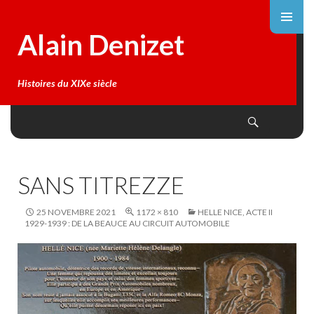
Alain Denizet
Histoires du XIXe siècle
Search
SKIP
TO
CONTENT
SANS TITREZZE
25 NOVEMBRE 2021
1172 × 810
HELLE NICE, ACTE II
1929-1939 : DE LA BEAUCE AU CIRCUIT AUTOMOBILE