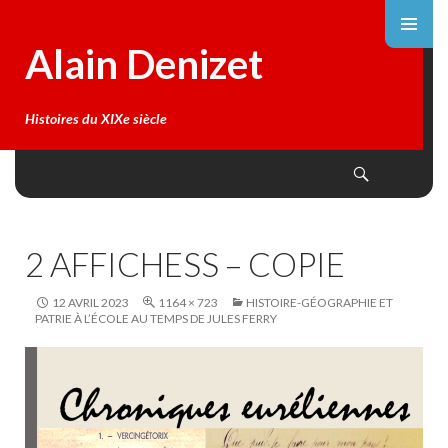
Alain Denizet
Histoires du XIXe siècle
Search
SKIP
TO
CONTENT
2 AFFICHESS – COPIE
12 AVRIL 2023
1164 × 723
HISTOIRE-GÉOGRAPHIE ET
PATRIE À L’ÉCOLE AU TEMPS DE JULES FERRY