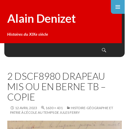
Alain Denizet
Histoires du XIXe siècle
Search
SKIP
TO
CONTENT
2 DSCF8980 DRAPEAU
MIS OU EN BERNE TB –
COPIE
12 AVRIL 2023
1630 × 431
HISTOIRE-GÉOGRAPHIE ET
PATRIE À L’ÉCOLE AU TEMPS DE JULES FERRY