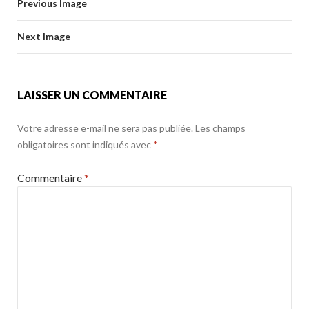
o
Previous Image
o
er
k
o
Next Image
k
LAISSER UN COMMENTAIRE
Votre adresse e-mail ne sera pas publiée.
Les champs
obligatoires sont indiqués avec
*
Commentaire
*