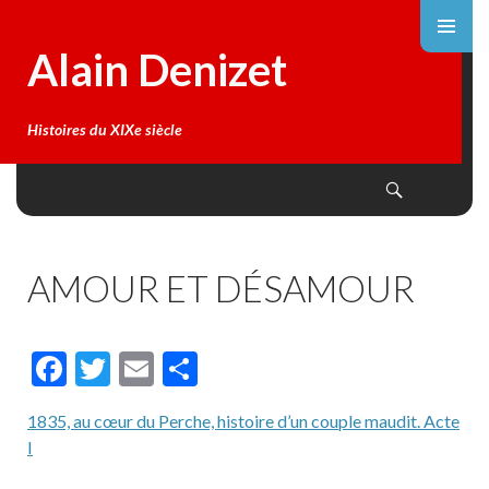
Alain Denizet
Histoires du XIXe siècle
Search
SKIP
TO
CONTENT
AMOUR ET DÉSAMOUR
F
T
E
P
ac
w
m
ar
1835, au cœur du Perche, histoire d’un couple maudit. Acte
e
itt
ai
ta
I
b
er
l
g