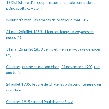
o
er
1835, histoire d’un couple maudit : double parricide et
peine capitale. Acte II
o
k
Mourir d’aimer : les amants de Marboué, mai 1836.
31 mai-26juillet 1853 : Henri et Jenny en voyages de
noces (1)
31 mai-26 juillet 1853, Jenny et Henri en voyage de noces.
( 2)
Chartres, drame en maison close, 24 novembre 1908, rue
aux Juifs.
24 juillet 1906, le curé de Châtenay a disparu, génèse d’un
scandale.
Chartres 1915 : quand Paul devient Suzy