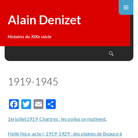
Alain Denizet
Histoires du XIXe siècle
Search
SKIP
TO
CONTENT
1919-1945
F
T
E
P
ac
w
m
ar
1erjuillet1919, Chartres : les poilus se mutinent.
e
itt
ai
ta
b
er
l
g
Hellé Nice, acte I, 1919-1929 : des plaines de Beauce à