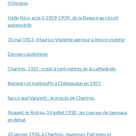
o
er
l’Olympia
o
Helle Nice, acte II 1929-1939 : de la Beauce au circuit
k
automobile
31 mai 1923 : Maurice Viollette agressé à l’encre violette
Derniers guillotinés
Chartres, 1925 : crash à cent mètres de la cathédrale.
Rumeurs et malbouffe à Châteaudun en 1927.
Sacco and Vanzetti : le procès de Chartres.
Nogent-le Rotrou, 14 juillet 1930 : les courses de taureaux
en débat
20 janvier 1935, à Chartres. Jeunesses Patriotes et